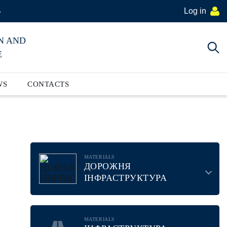
Log in
»
N AND
E
WS
CONTACTS
MATERIALS
ДОРОЖНЯ
ІНФРАСТРУКТУРА
MATERIALS