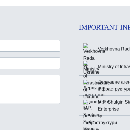
IMPORTANT IN
Verkhovna Rada
Ministry of Infr
Державне аген
інфраструктур
M.P. Shulgin St
Enterprise