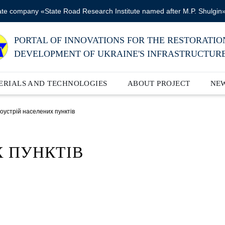
ate company «State Road Research Institute named after M.P. Shulgin
PORTAL OF INNOVATIONS FOR THE RESTORATIO
DEVELOPMENT OF UKRAINE'S INFRASTRUCTUR
ERIALS AND TECHNOLOGIES
ABOUT PROJECT
NE
оустрій населених пунктів
Х ПУНКТІВ