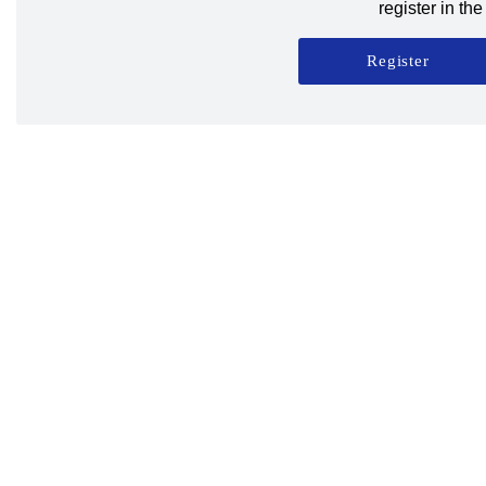
register in t
Register