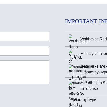
IMPORTANT IN
Verkhovna Rada
Ministry of Infr
Державне аген
інфраструктур
M.P. Shulgin St
Enterprise