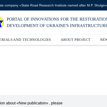
ate company «State Road Research Institute named after M.P. Shulgin
PORTAL OF INNOVATIONS FOR THE RESTORATIO
DEVELOPMENT OF UKRAINE'S INFRASTRUCTUR
ERIALS AND TECHNOLOGIES
ABOUT PROJECT
NE
ation about «New publication» , please