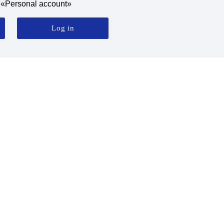
he «Personal account»
Log in