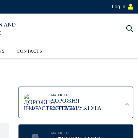
Log in
»
N AND
E
WS
CONTACTS
MATERIALS
ДОРОЖНЯ
ІНФРАСТРУКТУРА
MATERIALS