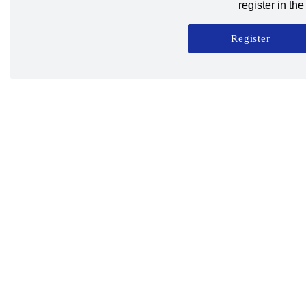
register in t
Register