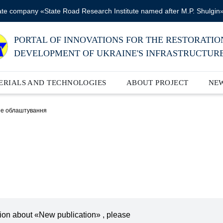
ate company «State Road Research Institute named after M.P. Shulgin
PORTAL OF INNOVATIONS FOR THE RESTORATIO
DEVELOPMENT OF UKRAINE'S INFRASTRUCTUR
ERIALS AND TECHNOLOGIES
ABOUT PROJECT
NE
не облаштування
ation about «New publication» , please