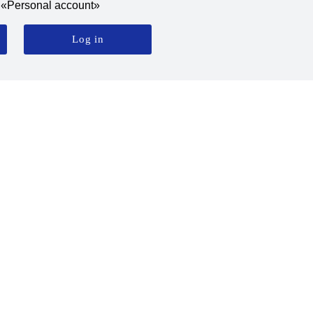
he «Personal account»
Log in