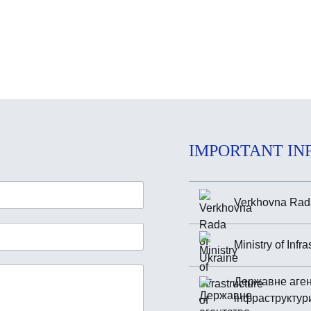
IMPORTANT IN
Verkhovna Rada
Ministry of Infr
Державне аген
інфраструктур