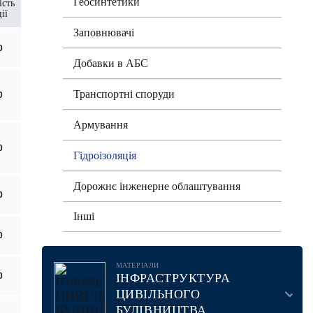
Геосинтетики
ість
ії
Заповнювачі
0
Добавки в АБС
Транспортні споруди
0
Армування
0
Гідроізоляція
Дорожнє інженерне облаштування
0
Інші
0
МАТЕРІАЛИ
0
ІНФРАСТРУКТУРА
ЦИВІЛЬНОГО
БУДІВНИЦТВА