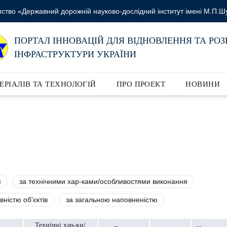
ство «Державний дорожній науково-дослідний інститут імені М.П.Ш
ПОРТАЛ ІННОВАЦІЙ ДЛЯ ВІДНОВЛЕННЯ ТА РО
ІНФРАСТРУКТУРИ УКРАЇНИ
ЕРІАЛІВ ТА ТЕХНОЛОГІЙ
ПРО ПРОЕКТ
НОВИНИ
я
за технічними хар-ками/особливостями виконання
вністю об'єктів
за загальною наповненістю
Технічні хар-ки/