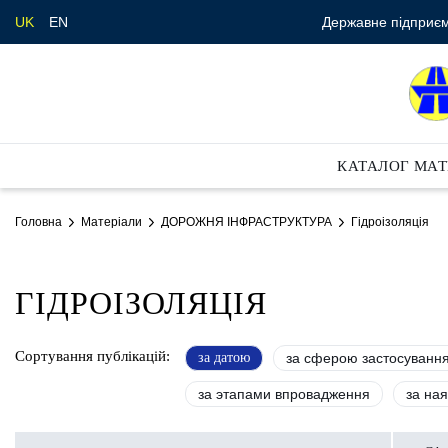
Державне підприєм
UK
EN
КАТАЛОГ МАТ
Головна
Матеріали
ДОРОЖНЯ ІНФРАСТРУКТУРА
Гідроізоляція
ГІДРОІЗОЛЯЦІЯ
Сортування публікацій:
за датою
за сферою застосуванн
за этапами впровадження
за ная