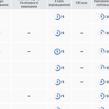
ра
Етапи
Наповнен
Особливості
Об'єкти
ування
впровадження
публікац
виконання
5
/ 1
3
/ 5
2
/ 1
3
/ 5
3
/ 1
5
/ 5
3
/ 1
3
/ 5
6
/ 1
3
/ 5
5
/ 1
3
/ 5